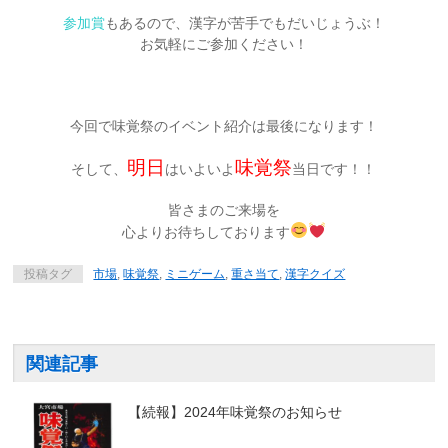
参加賞
もあるので、漢字が苦手でもだいじょうぶ！
お気軽にご参加ください！
今回で味覚祭のイベント紹介は最後になります！
明日
味覚祭
そして、
はいよいよ
当日です！！
皆さまのご来場を
心よりお待ちしております
投稿タグ
市場
,
味覚祭
,
ミニゲーム
,
重さ当て
,
漢字クイズ
関連記事
【続報】2024年味覚祭のお知らせ