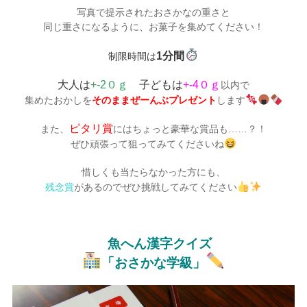
写真で提示されたおさかなの重さと
同じ重さになるように、お菓子を集めてください！
1分間
制限時間は
大人は
+-2０ｇ
子どもは
+-4０ｇ
以内で
集めたおかしを
そのままぜーんぶプレゼント
します
ピタリ賞
また、
にはちょっと豪華な賞品も……？！
ぜひ頑張って狙ってみてくださいね
惜しくも当たらなかった方にも、
残念賞
があるのでぜひ挑戦してみてください
魚へん漢字クイズ
「おさかな学級」