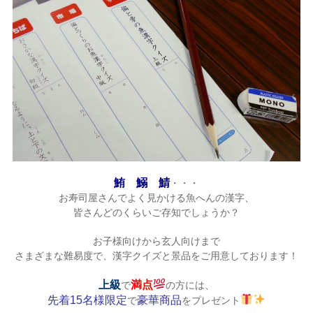
鮪 鰯 鯖
・・・
お寿司屋さんでよく見かける魚へんの漢字、
皆さんどのくらいご存知でしょうか？
お子様向けから玄人向けまで
さまざまな難易度で、漢字クイズと景品をご用意しております！
上級
満点
で
の方には、
先着15名様限定
豪華商品
で
をプレゼント