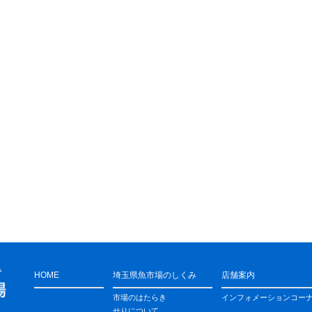
HOME
埼玉県魚市場のしくみ
店舗案内
市場のはたらき
インフォメーションコー
せりについて