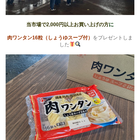
当市場で2,000円以上お買い上げの方
に
肉ワンタン16粒（しょうゆスープ付）
を
プレゼント
しま
した