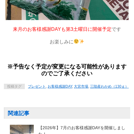
来月のお客様感謝DAYも第3土曜日に開催予定
です
お楽しみに
※予告なく予定が変更になる可能性があります
のでご了承ください
投稿タグ
プレゼント
,
お客様感謝DAY
,
大宮市場
,
三陸産わかめ（130ｇ）
関連記事
【2026年】7月のお客様感謝DAYを開催しまし
た！