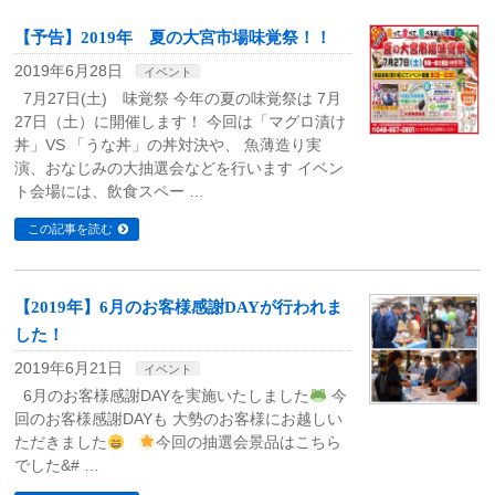
【予告】2019年 夏の大宮市場味覚祭！！
2019年6月28日
イベント
7月27日(土) 味覚祭 今年の夏の味覚祭は 7月
27日（土）に開催します！ 今回は「マグロ漬け
丼」VS 「うな丼」の丼対決や、 魚薄造り実
演、おなじみの大抽選会などを行います イベン
ト会場には、飲食スペー …
この記事を読む
【2019年】6月のお客様感謝DAYが行われま
した！
2019年6月21日
イベント
6月のお客様感謝DAYを実施いたしました
今
回のお客様感謝DAYも 大勢のお客様にお越しい
ただきました
今回の抽選会景品はこちら
でした&# …