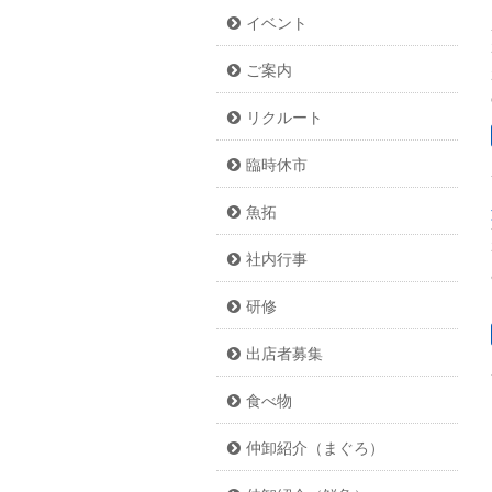
イベント
ご案内
リクルート
臨時休市
魚拓
社内行事
研修
出店者募集
食べ物
仲卸紹介（まぐろ）