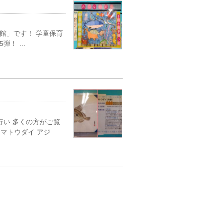
館」です！ 学童保育
弾！ …
行い 多くの方がご覧
 マトウダイ アジ