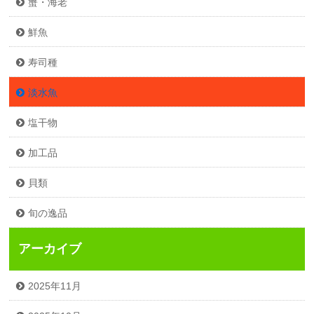
蟹・海老
鮮魚
寿司種
淡水魚
塩干物
加工品
貝類
旬の逸品
アーカイブ
2025年11月